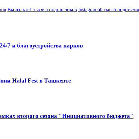
ков
Вконтакте
1 тысяча подписчиков
Instagram
60 тысяч подписчи
4/7 и благоустройства парков
нии Halal Fest в Ташкенте
амках второго сезона "Инициативного бюджета"