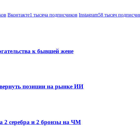
ков
Вконтакте
1 тысяча подписчиков
Instagram
58 тысяч подписчи
огательства к бывшей жене
 вернуть позиции на рынке ИИ
а 2 серебра и 2 бронзы на ЧМ