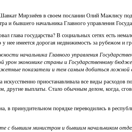
Шавкат Мирзиёев в своем послании Олий Мажлису подв
тра и бывшего начальника Главного управления Госуд
овал глава государства? В социальных сетях есть нем
то у нее имеется дорогая недвижимость за рубежом и г
жности начальника Главного управления Государств
ой урон экономике страны и Государственному бюдже
джетные показатели и тем самым добиться ложной 
она искусственно приостанавливала все виды расходов
ам, другие выплаты. Стало обычным делом, когда, сг
на, в принудительном порядке переводились в респуб
те с бывшим министром и бывшим начальником отдела