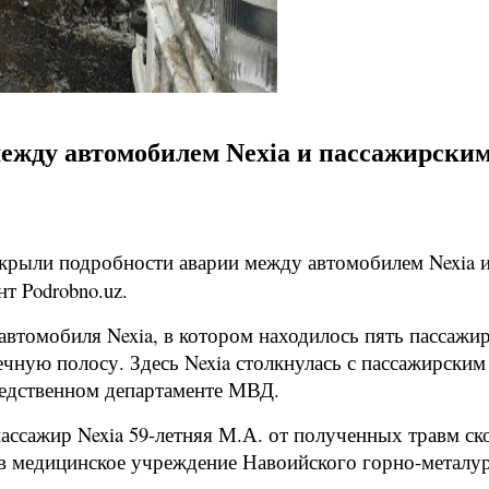
ежду автомобилем Nexia и пассажирским
рыли подробности аварии между автомобилем Nexia и 
т Podrobno.uz.
ь автомобиля Nexia, в котором находилось пять пассаж
чную полосу. Здесь Nexia столкнулась с пассажирским
ледственном департаменте МВД.
ссажир Nexia 59-летняя М.А. от полученных травм ско
ы в медицинское учреждение Навоийского горно-металу