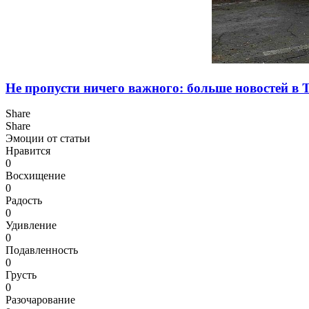
Не пропусти ничего важного: больше новостей в Te
Share
Share
Эмоции от статьи
Нравится
0
Восхищение
0
Радость
0
Удивление
0
Подавленность
0
Грусть
0
Разочарование