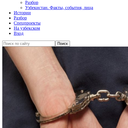
Разбор
Узбекистан. Факты, события, лица
Истории
Разбор
Спецпроекты
На узбекском
Вход