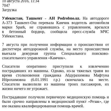
10 августа 2016, 11:34
7047
Загрузка
Узбекистан, Ташкент - АН Podrobno.uz.
На автодороге
А-373 Ташкент-Ош перевала Камчик водитель автомобиля
марки Spark, не справившись с управлением, врезался
в бетонный бордюр, сообщила пресс-служба МЧС
Узбекистана.
7 августа при получении информации о происшествии от
диспетчера автодорожной службы, на место происшествия
выехала дежурная группа Специального поисково-
спасательного управления «Камчик».
Спасатели оперативно приступили к извлечению
пострадавших из машины. Однако, из-за тяжелых травм во
время столкновения гражданка Абдурахимова Мафтуна
Иброхимовна (6.01.1991 г.р.) скончалась на месте.
Спасатели вызволили из машины троих пассажиров, их
жизни ничего не угрожает.
Пострадавшие получили первичную медицинскую помощь и
были срочно направлены в медицинский пункт «Резак», где
им оказана квалифицированная помощь врачей.