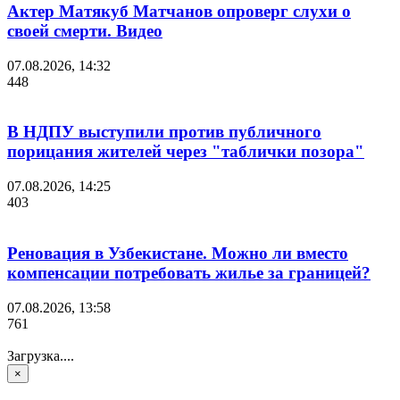
Актер Матякуб Матчанов опроверг слухи о
своей смерти. Видео
07.08.2026, 14:32
448
В НДПУ выступили против публичного
порицания жителей через "таблички позора"
07.08.2026, 14:25
403
Реновация в Узбекистане. Можно ли вместо
компенсации потребовать жилье за границей?
07.08.2026, 13:58
761
Загрузка....
×