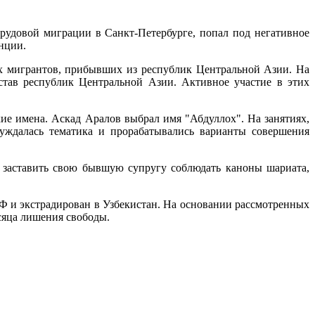
рудовой миграции в Санкт-Петербурге, попал под негативное
нции.
х мигрантов, прибывших из республик Центральной Азии. На
став республик Центральной Азии. Активное участие в этих
е имена. Аскад Аралов выбрал имя "Абдуллох". На занятиях,
уждалась тематика и прорабатывались варианты совершения
 заставить свою бывшую супругу соблюдать каноны шариата,
Ф и экстрадирован в Узбекистан. На основании рассмотренных
есяца лишения свободы.