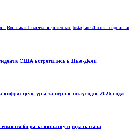
ков
Вконтакте
1 тысяча подписчиков
Instagram
60 тысяч подписчи
езидента США встретились в Нью-Дели
 инфраструктуры за первое полугодие 2026 года
шения свободы за попытку продать сына