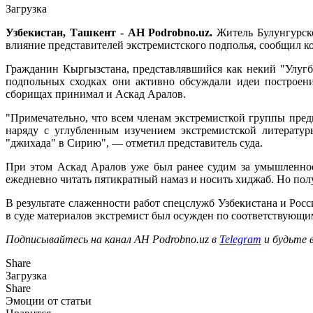
Загрузка
Узбекистан, Ташкент - АН Podrobno.uz.
Житель Булунгурско
влияние представителей экстремистского подполья, сообщил к
Гражданин Кыргызстана, представлявшийся как некий "Улуг
подпольных сходках они активно обсуждали идеи построени
сборищах принимал и Аскад Аралов.
"Примечательно, что всем членам экстремисткой группы пре
наряду с углубленным изучением экстремистской литератур
"джихада" в Сирию", — отметил представитель суда.
При этом Аскад Аралов уже был ранее судим за умышленное
ежедневно читать пятикратный намаз и носить хиджаб. Но получ
В результате слаженности работ спецслужб Узбекистана и Ро
в суде материалов экстремист был осужден по соответствующим
Подписывайтесь на канал АН Podrobno.uz в
Telegram
и будьте 
Share
Загрузка
Share
Эмоции от статьи