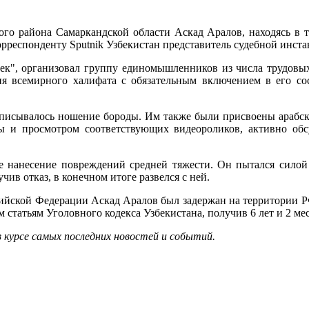
го района Самаркандской области Аскад Аралов, находясь в т
орреспонденту Sputnik Узбекистан представитель судебной инста
бек", организовал группу единомышленников из числа трудовы
я всемирного халифата с обязательным включением в его со
дписывалось ношение бороды. Им также были присвоены арабски
ы и просмотром соответствующих видеороликов, активно обс
 нанесение повреждений средней тяжести. Он пытался силой
ив отказ, в конечном итоге развелся с ней.
ссийской Федерации Аскад Аралов был задержан на территории Р
 статьям Уголовного кодекса Узбекистана, получив 6 лет и 2 м
в курсе самых последних новостей и событий.