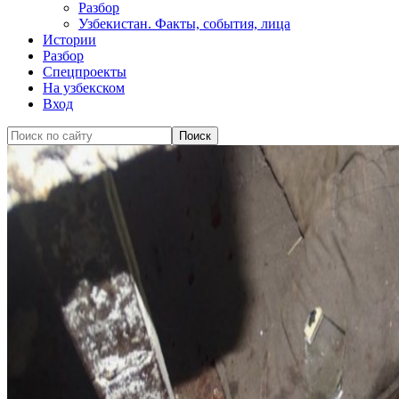
Разбор
Узбекистан. Факты, события, лица
Истории
Разбор
Спецпроекты
На узбекском
Вход