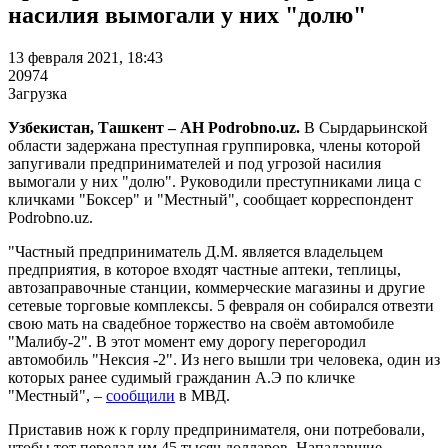
насилия вымогали у них "долю"
13 февраля 2021, 18:43
20974
Загрузка
Узбекистан, Ташкент – АН Podrobno.uz.
В Сырдарьинской
области задержана преступная группировка, члены которой
запугивали предпринимателей и под угрозой насилия
вымогали у них "долю". Руководили преступниками лица с
кличками "Боксер" и "Местный", сообщает корреспондент
Podrobno.uz.
"Частный предприниматель Д.М. является владельцем
предприятия, в которое входят частные аптеки, теплицы,
автозаправочные станции, коммерческие магазины и другие
сетевые торговые комплексы. 5 февраля он собирался отвезти
свою мать на свадебное торжество на своём автомобиле
"Малибу-2". В этот момент ему дорогу перегородил
автомобиль "Нексия -2". Из него вышли три человека, один из
которых ранее судимый гражданин А.Э по кличке
"Местный", –
сообщили
в МВД.
Приставив нож к горлу предпринимателя, они потребовали,
чтобы тот передал им 45 тысяч долларов. Нападавшие