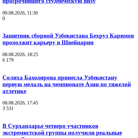
просрочившего студенческую визу
09.08.2026, 11:30
0
Защитник сборной Узбекистана Бехруз Каримов
продолжит карьеру в Швейцарии
08.08.2026, 18:25
6 179
Солиха Баходирова принесла Узбекистану
первую медаль на чемпионате Азии по тяжелой
атлетике
08.08.2026, 17:45
3 531
В Сурхандарье четверо участников
экстремистской группы получили реальные