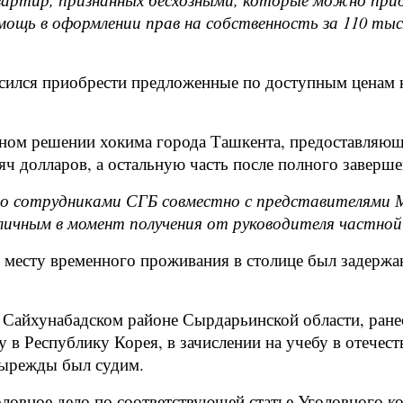
ощь в оформлении прав на собственность за 110 тыс
асился приобрести предложенные по доступным ценам 
ом решении хокима города Ташкента, предоставляюще
яч долларов, а остальную часть после полного заверше
го сотрудниками СГБ совместно с представителями М
личным в момент получения от руководителя частной 
месту временного проживания в столице был задержан
Сайхунабадском районе Сырдарьинской области, ране
у в Республику Корея, в зачислении на учебу в отечес
етырежды был судим.
ловное дело по соответствующей статье Уголовного ко