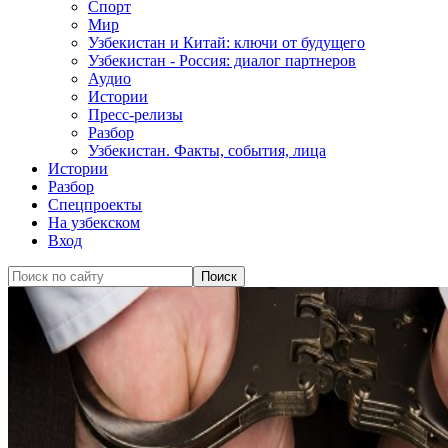
Спорт
Мир
Узбекистан и Китай: ключи от будущего
Узбекистан - Россия: диалог партнеров
Аудио
Истории
Пресс-релизы
Разбор
Узбекистан. Факты, события, лица
Истории
Разбор
Спецпроекты
На узбекском
Вход