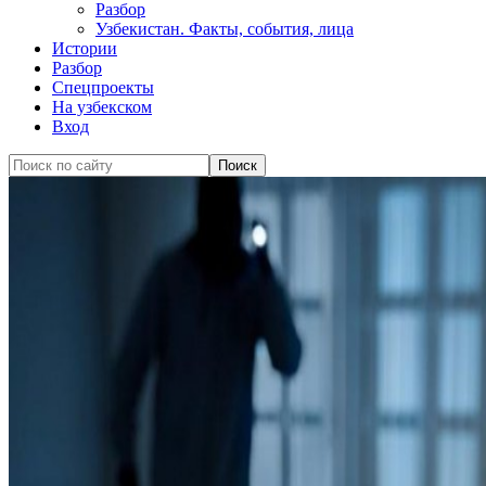
Разбор
Узбекистан. Факты, события, лица
Истории
Разбор
Спецпроекты
На узбекском
Вход