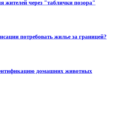
 жителей через "таблички позора"
енсации потребовать жилье за границей?
 идентификацию домашних животных