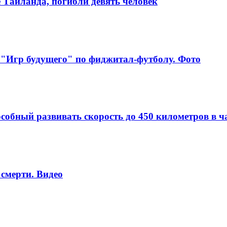
е Таиланда, погибли девять человек
 "Игр будущего" по фиджитал-футболу. Фото
собный развивать скорость до 450 километров в ч
смерти. Видео