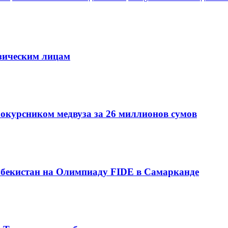
зическим лицам
рокурсником медвуза за 26 миллионов сумов
збекистан на Олимпиаду FIDE в Самарканде