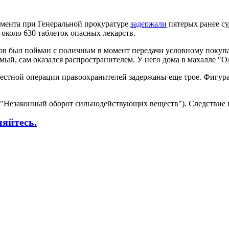
мента при Генеральной прокуратуре
задержали
пятерых ранее с
около 630 таблеток опасных лекарств.
в был пойман с поличным в момент передачи условному покупат
мый, сам оказался распространителем. У него дома в махалле "О
естной операции правоохранителей задержаны еще трое. Фигура
 ("Незаконный оборот сильнодействующих веществ"). Следствие 
няйтесь.