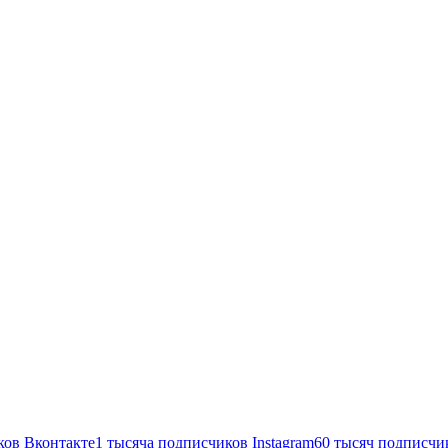
ков
Вконтакте
1 тысяча подписчиков
Instagram
60 тысяч подписчи