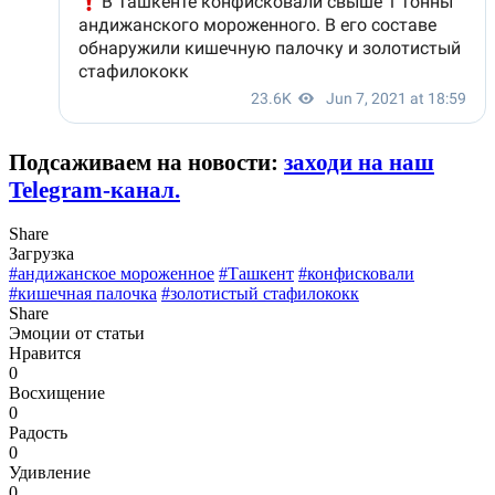
Подсаживаем на новости:
заходи на наш
Telegram-канал.
Share
Загрузка
#андижанское мороженное
#Ташкент
#конфисковали
#кишечная палочка
#золотистый стафилококк
Share
Эмоции от статьи
Нравится
0
Восхищение
0
Радость
0
Удивление
0