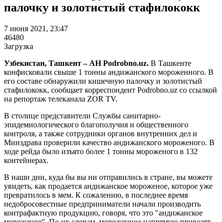
палочку и золотистый стафилококк
7 июня 2021, 23:47
46480
Загрузка
Узбекистан, Ташкент – АН Podrobno.uz.
В Ташкенте
конфисковали свыше 1 тонны андижанского мороженного. В
его составе обнаружили кишечную палочку и золотистый
стафилококк, сообщает корреспондент Podrobno.uz со ссылкой
на репортаж телеканала ZOR TV.
В столице представители Службы санитарно-
эпидемиологического благополучия и общественного
контроля, а также сотрудники органов внутренних дел и
Минздрава проверили качество андижанского мороженого. В
ходе рейда было изъято более 1 тонны мороженого в 132
контейнерах.
В наши дни, куда бы вы ни отправились в стране, вы можете
увидеть, как продается андижанское мороженое, которое уже
превратилось в мем. К сожалению, в последнее время
недобросовестные предприниматели начали производить
контрафактную продукцию, говоря, что это "андижанское
мороженое". По их словам, мороженное напрямую привозят