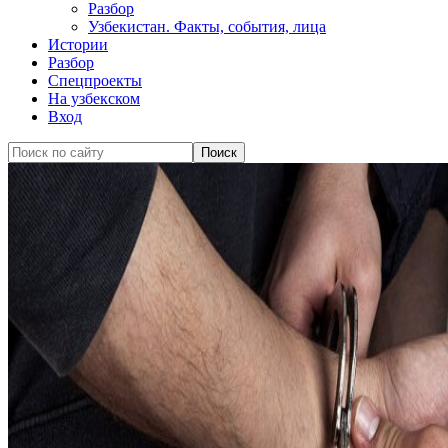
Разбор
Узбекистан. Факты, события, лица
Истории
Разбор
Спецпроекты
На узбекском
Вход