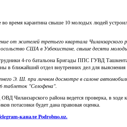
 во время карантина свыше 10 молодых людей устроил
бщение от жителей третьего квартала Чиланзарского 
ь посольство США в Узбекистане, свыше десяти молод
трудники 4-го батальона Бригады ППС ГУВД Ташкента
ены в ближайший отдел внутренних дел для выяснения 
етнего Э. Ш. при личном досмотре в салоне автомоби
 6 таблеток "Селофена".
ОВД Чиланзарского района ведется проверка, в ходе к
иков потасовки будет дана правовая оценка.
legram-канале Podrobno.uz.