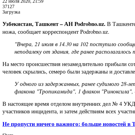
22 июля 2020, 21:59
37127
Загрузка
Узбекистан, Ташкент – АН Podrobno.uz.
В Ташкенте
ножа, сообщает корреспондент Podrobno.uz.
"Вчера, 21 июля в 14.30 на 102 поступило соо
неподалеку от здания, где ранее располагалос
На место происшествия незамедлительно прибыли со
человек скрылись, семеро были задержаны и доставл
У одного из задержанных, ранее судимого 28-л
флакона "Тропикамида", 1 флакон "Риноксила",
В настоящее время отделом внутренних дел № 4 УКД 
участников инцидента, и затем действиям всех участн
Не пропусти ничего важного: больше новостей в Te