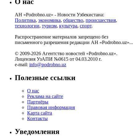
О нас
АН «Podrobno.uz» - Новости Узбекистана:
Политика
,
экономика
,
общество
,
происшествия
,
технологии
,
туризм
,
культура
,
спорт
.
Распространение материалов запрещено без
письменного разрешения редакции АН «Podrobno.uz»...
© 2009-2026 Агентство новостей «Podrobno.uz».
Лицензия УзАПИ №0615 от 04.03.2010 г.
e-mail:
info@podrobno.uz
Полезные ссылки
О нас
Реклама на сайте
Партнёры
Правовая информация
Карта сайта
Контакты
Уведомления