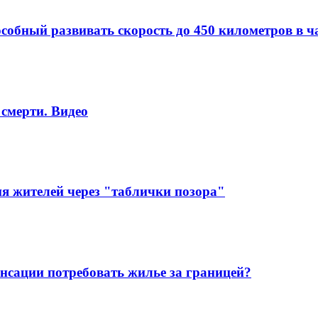
собный развивать скорость до 450 километров в ч
смерти. Видео
 жителей через "таблички позора"
енсации потребовать жилье за границей?