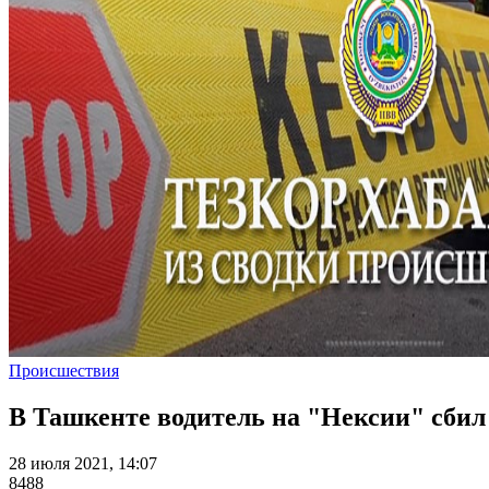
Происшествия
В Ташкенте водитель на "Нексии" сбил
28 июля 2021, 14:07
8488