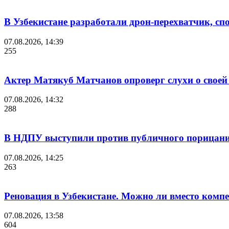
В Узбекистане разработали дрон-перехватчик, спо
07.08.2026, 14:39
255
Актер Матякуб Матчанов опроверг слухи о своей 
07.08.2026, 14:32
288
В НДПУ выступили против публичного порицания
07.08.2026, 14:25
263
Реновация в Узбекистане. Можно ли вместо комп
07.08.2026, 13:58
604