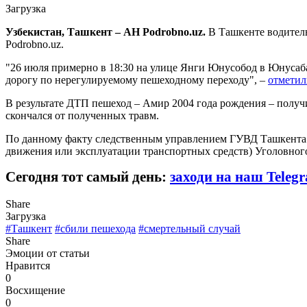
Загрузка
Узбекистан, Ташкент – АН Podrobno.uz.
В Ташкенте водитель
Podrobno.uz.
"26 июля примерно в 18:30 на улице Янги Юнусобод в Юнусаба
дорогу по нерегулируемому пешеходному переходу", –
отметил
В результате ДТП пешеход – Амир 2004 года рождения – получ
скончался от полученных травм.
По данному факту следственным управлением ГУВД Ташкента в
движения или эксплуатации транспортных средств) Уголовного 
Сегодня тот самый день:
заходи на наш Teleg
Share
Загрузка
#Ташкент
#сбили пешехода
#смертельный случай
Share
Эмоции от статьи
Нравится
0
Восхищение
0