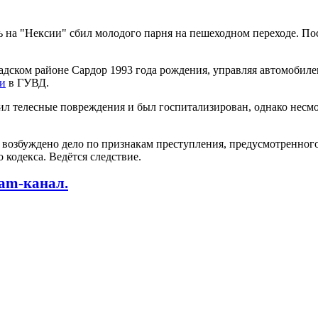
 на "Нексии" сбил молодого парня на пешеходном переходе. По
дском районе Сардор 1993 года рождения, управляя автомобилем
и
в ГУВД.
ил телесные повреждения и был госпитализирован, однако несм
озбуждено дело по признакам преступления, предусмотренного 
кодекса. Ведётся следствие.
ram-канал.