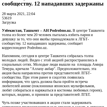
сообществу. 12 нападавших задержаны
28 марта 2021, 22:04
53619
Загрузка
Узбекистан, Ташкент – АН Podrobno.uz.
В центре Ташкента
толпа из более чем 20 человек пыталась избить парня и
девушку за то, что они якобы принадлежали к ЛГБТ-
сообществу. 12 нападавших задержаны, сообщает
корреспондент Podrobno.uz.
Напомним, сегодня в центре Ташкента собралась толпа
молодых людей. Видео с этой акцией распространились в
социальных сетях. Молодые люди вышли на площадь Амира
Темура, кричали "Аллаху акбар". Предположительно, эта
акция была направлена против представителей ЛГБТ-
сообщества. При этом ранее в соцсетях появилась
информация, что здесь должна была пройти встреча
любителей аниме (поклонники японских мультфильмов,
любят собираться и наряжаться в костюмы любимых героев),
которых, видимо, и приняли за представителей ЛГБТ.
Чуть позже участвовавших в акции стали задерживать
сотрудники правоохранительных органов и сажать в автозаки.