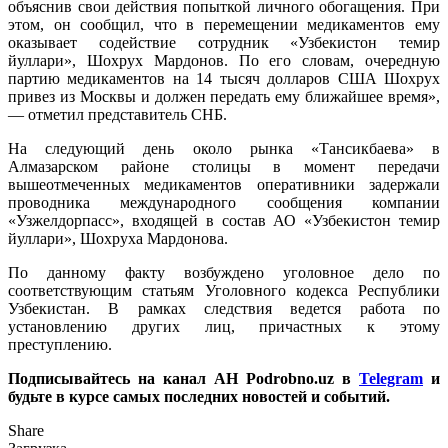
объяснив свои действия попыткой личного обогащения. При
этом, он сообщил, что в перемещении медикаментов ему
оказывает содействие сотрудник «Узбекистон темир
йуллари», Шохрух Мардонов. По его словам, очередную
партию медикаментов на 14 тысяч долларов США Шохрух
привез из Москвы и должен передать ему ближайшее время»,
— отметил представитель СНБ.
На следующий день около рынка «Тансикбаева» в
Алмазарском районе столицы в момент передачи
вышеотмеченных медикаментов оперативники задержали
проводника международного сообщения компании
«Узжелдорпасс», входящей в состав АО «Узбекистон темир
йуллари», Шохруха Мардонова.
По данному факту возбуждено уголовное дело по
соответствующим статьям Уголовного кодекса Республики
Узбекистан. В рамках следствия ведется работа по
установлению других лиц, причастных к этому
преступлению.
Подписывайтесь на канал АН Podrobno.uz в
Telegram
и
будьте в курсе самых последних новостей и событий.
Share