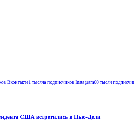
ков
Вконтакте
1 тысяча подписчиков
Instagram
60 тысяч подписчи
езидента США встретились в Нью-Дели