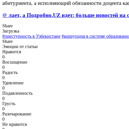
абитуриента, а исполняющий обязанности доцента ка
@ лает, а Подробно.UZ идет: больше новостей на с
Share
Загрузка
#преступность в Узбекистане
#коррупция в системе образовани
Share
Эмоции от статьи
Нравится
0
Восхищение
0
Радость
0
Удивление
0
Подавленность
0
Грусть
0
Разочарование
0
Не нравится