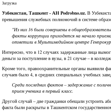
Загрузка
Узбекистан, Ташкент - АН Podrobno.uz.
В Узбекиста
превышения служебных полномочий в системе образов
"Из них 16 были совершены в общеобразовательны
факты коррупции приходятся на начало приема д
отметили в Мультимедийном центре Генпроку
Интересно, что в 12 случаях задержанные лица вымога
деньги за поступление в вузы, в 21 случае – в колледж
Кроме того, правоохранительные органы выявили фак
случаев было 4, в средних специальных учебных завед
Среди последних фактов – задержание с полич
прием ученика в первый класс.
Другой случай – две гражданки обещали устроить аби
факта были раскрыты в Ташкентском государственном