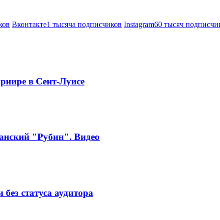
ков
Вконтакте
1 тысяча подписчиков
Instagram
60 тысяч подписчи
рнире в Сент-Луисе
занский "Рубин". Видео
без статуса аудитора