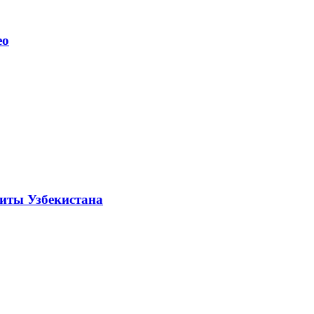
ео
щиты Узбекистана