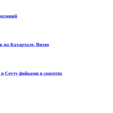
топлений
к на Катартале. Видео
в Сеуту фейками в соцсетях