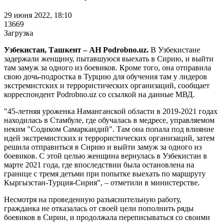
29 июня 2022, 18:10
13669
Загрузка
Узбекистан, Ташкент – АН Podrobno.uz.
В Узбекистане
задержали женщину, пытавшуюся выехать в Сирию, и выйти
там замуж за одного из боевиков. Кроме того, она отправила
свою дочь-подростка в Турцию для обучения там у лидеров
экстремистских и террористических организаций, сообщает
корреспондент Podrobno.uz со ссылкой на данные МВД.
"45-летняя уроженка Наманганской области в 2019-2021 годах
находилась в Стамбуле, где обучалась в медресе, управляемом
неким "Содиком Самаркандий". Там она попала под влияние
идей экстремистских и террористических организаций, затем
решила отправиться в Сирию и выйти замуж за одного из
боевиков. С этой целью женщина вернулась в Узбекистан в
марте 2021 года, где впоследствии была остановлена на
границе с тремя детьми при попытке выехать по маршруту
Кыргызстан-Турция-Сирия", – отметили в министерстве.
Несмотря на проведенную разъяснительную работу,
гражданка не отказалась от своей цели пополнить ряды
боевиков в Сирии, и продолжала переписываться со своими