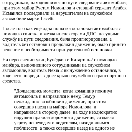
сотрудникам, находившимся по пути следования автомобиля,
при этом майор Рустам Исмоилов и старший сержант Атабек
Исмаилов последовали за нарушителем на служебном
автомобиле марки Lacetti.
После того как ещё одна попытка остановки автомобиля с
помощью свистка и жезла инспекторами ДПС, несущими
службу на пути следования, была проигнорирована, а
водитель без остановки продолжил движение, было принято
решение о необходимости принудительной остановки.
На пересечении улиц Бунёдкор и Катартал-2 с помощью
манёвра, выполненного сотрудниками на служебном
автомобиле, водитель Nexia-2 вынужденно остановился, в
ходе чего повредил заднее крыло служебного транспортного
средства.
"Дождавшись момента, когда командир покинул
автомобиль и направился к нему, Темур
неожиданно возобновил движение, при этом
совершив наезд на майора Исмоилова, и
направился в сторону далее, на ходу неоднократно
нарушив правила дорожного движения, создавая
угрозу пешеходам и водителям, находившимся
поблизости, а также совершив наезд на одного из