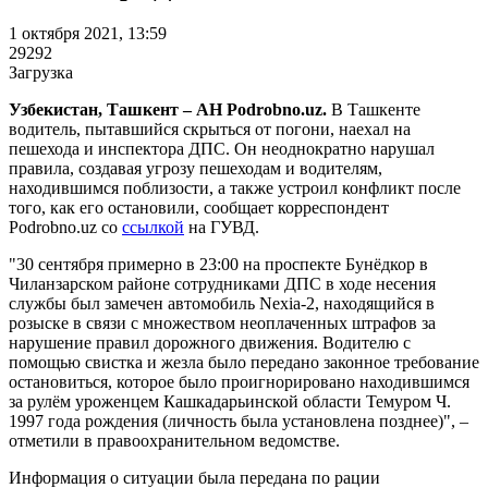
1 октября 2021, 13:59
29292
Загрузка
Узбекистан, Ташкент – АН Podrobno.uz.
В Ташкенте
водитель, пытавшийся скрыться от погони, наехал на
пешехода и инспектора ДПС. Он неоднократно нарушал
правила, создавая угрозу пешеходам и водителям,
находившимся поблизости, а также устроил конфликт после
того, как его остановили, сообщает корреспондент
Podrobno.uz со
ссылкой
на ГУВД.
"30 сентября примерно в 23:00 на проспекте Бунёдкор в
Чиланзарском районе сотрудниками ДПС в ходе несения
службы был замечен автомобиль Nexia-2, находящийся в
розыске в связи с множеством неоплаченных штрафов за
нарушение правил дорожного движения. Водителю с
помощью свистка и жезла было передано законное требование
остановиться, которое было проигнорировано находившимся
за рулём уроженцем Кашкадарьинской области Темуром Ч.
1997 года рождения (личность была установлена позднее)", –
отметили в правоохранительном ведомстве.
Информация о ситуации была передана по рации