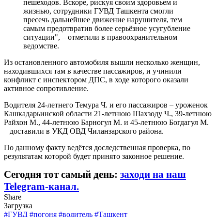
пешеходов. Вскоре, рискуя своим здоровьем и
жизнью, сотрудники ГУВД Ташкента смогли
пресечь дальнейшее движение нарушителя, тем
самым предотвратив более серьёзное усугубление
ситуации", – отметили в правоохранительном
ведомстве.
Из остановленного автомобиля вышли несколько женщин,
находившихся там в качестве пассажиров, и учинили
конфликт с инспектором ДПС, в ходе которого оказали
активное сопротивление.
Водителя 24-летнего Темура Ч. и его пассажиров – уроженок
Кашкадарьинской области 21-летнюю Шахзоду Ч., 39-летнюю
Райхон М., 44-летнюю Барногул М. и 45-летнюю Богдагул М.
– доставили в УКД ОВД Чиланзарского района.
По данному факту ведётся доследственная проверка, по
результатам которой будет принято законное решение.
Сегодня тот самый день:
заходи на наш
Telegram-канал.
Share
Загрузка
#ГУВД
#погоня
#водитель
#Ташкент