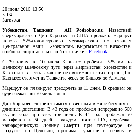
28 июня 2016, 13:56
3104
Загрузка
Узбекистан, Ташкент - АН Podrobno.uz.
Известный
сверхмарафонец Дин Карназес из США проложил маршрут
нового 525-километрового мегамарафона по странам
Центральной Азии - Узбекистан, Кыргызстан и Казахстан,
сообщил спортсмен на своей страничке в
Facebook
.
С 29 июня по 10 июля Карназес пробежит 525 км по
Великому Шелковому пути через Кыргызстан, Узбекистан и
Казахстан в честь 25-летие независимости этих стран. Дин
Карназес стартует из Ташкента через до Бишкек до Алматы.
Маршрут он планирует преодолеть за 11 дней. В среднем он
будет бежать по 50 миль в день.
Дин Карназес считается самым известным в мире бегуном на
длинные дистанции. В 43 года он пробежал непрерывно 560
км, не спал при этом три ночи. В 44 года пробежал 50
марафонов за 50 дней в каждом штате США, перебежал
калифорнийскую Долину Смерти при температуре 49
градусов по Цельсию, принимал участие в первом и