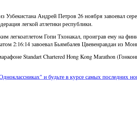
из Узбекистана Андрей Петров 26 ноября завоевал сер
дерация легкой атлетики республики.
ким легкоатлетом Гопи Тхонакал, проиграв ему на фин
атом 2:16:14 завоевал Бьямбалев Цвевенравдан из Мон
рафоне Standart Chartered Hong Kong Marathon (
Гонконг
Одноклассниках" и будьте в курсе самых последних но