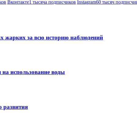
ков
Вконтакте
1 тысяча подписчиков
Instagram
60 тысяч подписчи
мых жарких за всю историю наблюдений
я на использование воды
о развития