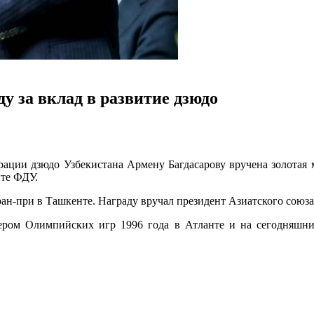
у за вклад в развитие дзюдо
ации дзюдо Узбекистана Армену Багдасарову вручена золотая 
йте ФДУ.
ран-при в Ташкенте. Награду вручал президент Азиатского союз
ером Олимпийских игр 1996 года в Атланте и на сегодняшний