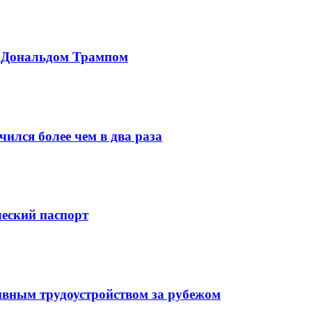
с Дональдом Трампом
ился более чем в два раза
ческий паспорт
ивным трудоустройством за рубежом