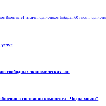
ков
Вконтакте
1 тысяча подписчиков
Instagram
60 тысяч подписчи
 услуг
тию свободных экономических зон
ообщения о состоянии комплекса "Чодра ховли"