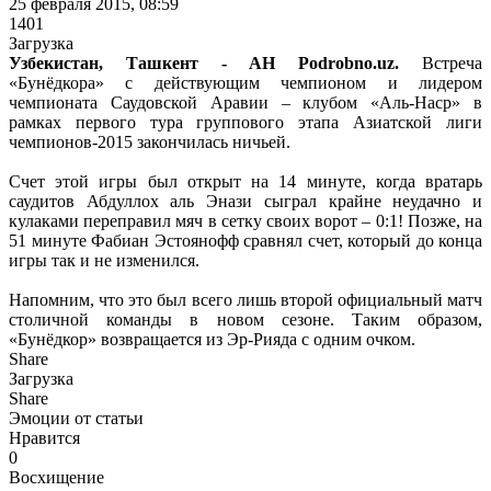
25 февраля 2015, 08:59
1401
Загрузка
Узбекистан, Ташкент - АН Podrobno.uz.
Встреча
«Бунёдкора» с действующим чемпионом и лидером
чемпионата Саудовской Аравии – клубом «Аль-Наср» в
рамках первого тура группового этапа Азиатской лиги
чемпионов-2015 закончилась ничьей.
Счет этой игры был открыт на 14 минуте, когда вратарь
саудитов Абдуллох аль Энази сыграл крайне неудачно и
кулаками переправил мяч в сетку своих ворот – 0:1! Позже, на
51 минуте Фабиан Эстоянофф сравнял счет, который до конца
игры так и не изменился.
Напомним, что это был всего лишь второй официальный матч
столичной команды в новом сезоне. Таким образом,
«Бунёдкор» возвращается из Эр-Рияда с одним очком.
Share
Загрузка
Share
Эмоции от статьи
Нравится
0
Восхищение