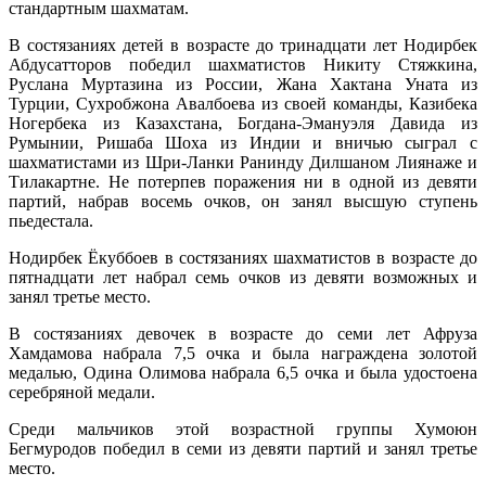
стандартным шахматам.
В состязаниях детей в возрасте до тринадцати лет Нодирбек
Абдусатторов победил шахматистов Никиту Стяжкина,
Руслана Муртазина из России, Жана Хактана Уната из
Турции, Сухробжона Авалбоева из своей команды, Казибека
Ногербека из Казахстана, Богдана-Эмануэля Давида из
Румынии, Ришаба Шоха из Индии и вничью сыграл с
шахматистами из Шри-Ланки Ранинду Дилшаном Лиянаже и
Тилакартне. Не потерпев поражения ни в одной из девяти
партий, набрав восемь очков, он занял высшую ступень
пьедестала.
Нодирбек Ёкуббоев в состязаниях шахматистов в возрасте до
пятнадцати лет набрал семь очков из девяти возможных и
занял третье место.
В состязаниях девочек в возрасте до семи лет Афруза
Хамдамова набрала 7,5 очка и была награждена золотой
медалью, Одина Олимова набрала 6,5 очка и была удостоена
серебряной медали.
Среди мальчиков этой возрастной группы Хумоюн
Бегмуродов победил в семи из девяти партий и занял третье
место.