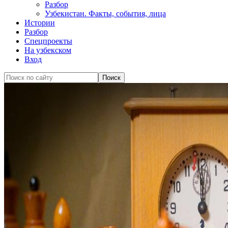
Разбор
Узбекистан. Факты, события, лица
Истории
Разбор
Спецпроекты
На узбекском
Вход