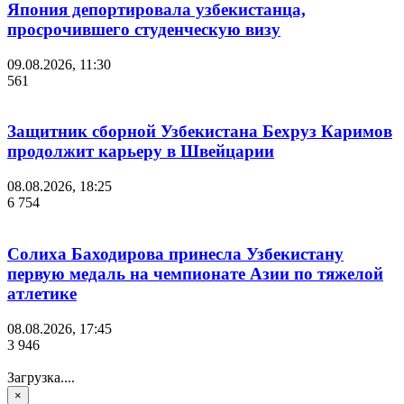
Япония депортировала узбекистанца,
просрочившего студенческую визу
09.08.2026, 11:30
561
Защитник сборной Узбекистана Бехруз Каримов
продолжит карьеру в Швейцарии
08.08.2026, 18:25
6 754
Солиха Баходирова принесла Узбекистану
первую медаль на чемпионате Азии по тяжелой
атлетике
08.08.2026, 17:45
3 946
Загрузка....
×