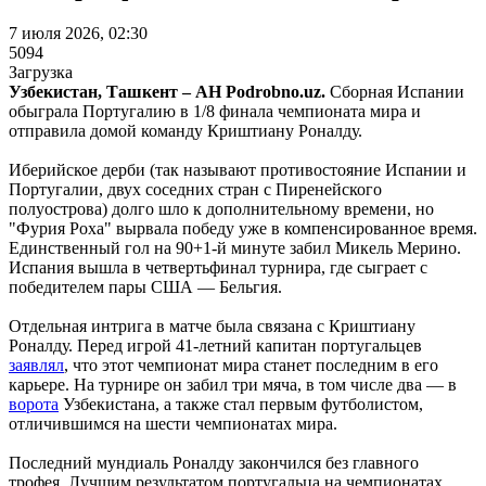
7 июля 2026, 02:30
5094
Загрузка
Узбекистан, Ташкент – АН Podrobno.uz.
Сборная Испании
обыграла Португалию в 1/8 финала чемпионата мира и
отправила домой команду Криштиану Роналду.
Иберийское дерби (так называют противостояние Испании и
Португалии, двух соседних стран с Пиренейского
полуострова) долго шло к дополнительному времени, но
"Фурия Роха" вырвала победу уже в компенсированное время.
Единственный гол на 90+1-й минуте забил Микель Мерино.
Испания вышла в четвертьфинал турнира, где сыграет с
победителем пары США — Бельгия.
Отдельная интрига в матче была связана с Криштиану
Роналду. Перед игрой 41-летний капитан португальцев
заявлял
, что этот чемпионат мира станет последним в его
карьере. На турнире он забил три мяча, в том числе два — в
ворота
Узбекистана, а также стал первым футболистом,
отличившимся на шести чемпионатах мира.
Последний мундиаль Роналду закончился без главного
трофея. Лучшим результатом португальца на чемпионатах