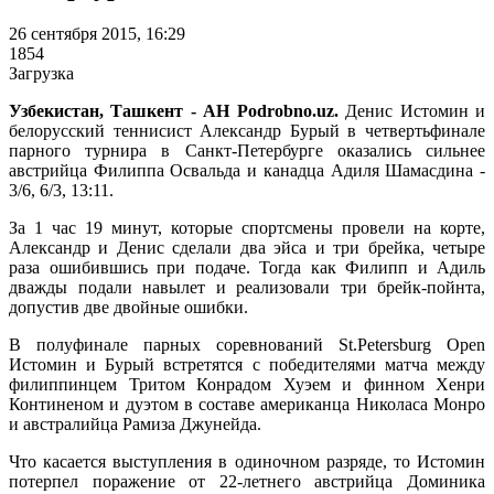
26 сентября 2015, 16:29
1854
Загрузка
Узбекистан, Ташкент - АН Podrobno.uz.
Денис Истомин и
белорусский теннисист Александр Бурый в четвертьфинале
парного турнира в Санкт-Петербурге оказались сильнее
австрийца Филиппа Освальда и канадца Адиля Шамасдина -
3/6, 6/3, 13:11.
За 1 час 19 минут, которые спортсмены провели на корте,
Александр и Денис сделали два эйса и три брейка, четыре
раза ошибившись при подаче. Тогда как Филипп и Адиль
дважды подали навылет и реализовали три брейк-пойнта,
допустив две двойные ошибки.
В полуфинале парных соревнований St.Petersburg Open
Истомин и Бурый встретятся с победителями матча между
филиппинцем Тритом Конрадом Хуэем и финном Хенри
Континеном и дуэтом в составе американца Николаса Монро
и австралийца Рамиза Джунейда.
Что касается выступления в одиночном разряде, то Истомин
потерпел поражение от 22-летнего австрийца Доминика