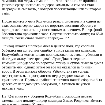
чемпионатов мира. Символично, что в этой атаке приняли
участие сразу несколько лидеров команды, а сам гол стал
наградой за смелость, с которой узбекистанцы начали второй
тайм.
После забитого мяча Колумбия резко прибавила и в одной из
атак создала серию ударов по воротам, заставив оборону и
вратаря действовать под постоянным давлением. В штрафной
Узбекистана произошел хаос. Спустя несколько минут, на 65-й
минуте, гости снова вышли вперед — 1:2.
Эпизод начался с потери мяча в центре поля, где сборная
Узбекистана допустила ошибку в лице капитана команды.
Колумбийцы моментально воспользовались этим и убежали в
быструю атаку "четыре в два". Луис Диас завершил
комбинацию ударом по воротам: Уткир Юсупов сначала сумел
отразить мяч, однако затем он всё же оказался за линией
ворот. В этом эпизоде оборона Узбекистана не успела
перестроиться, а пространство перед ударом оказалось
критическим. Правый крайний защитник нашей сборной был
далеко от нападающего Колумбии, а Хусанов не успел
накрыть удар.
На 72-й минуте у сборной Колумбии произошла первая
замена: поле покинул лидер команды Хамес Родригес. Вместо
него в игру вошел Кампаз.