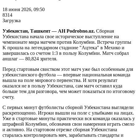
18 июня 2026, 09:50
8314
Загрузка
Узбекистан, Ташкент — АН Podrobno.uz.
Сборная
Узбекистана начала свое историческое выступление на
чемпионате мира матчем против Колумбии. Встреча группы
K прошла на легендарном стадионе "Ацтека" в Мехико и
завершилась со счетом 1:3 в пользу Колумбии. Матч собрал
аншлаг — 80,824 зрителя.
Перед стартовым свистком этот матч уже был особенным для
узбекистанского футбола — впервые национальная команда
вышла на поле мирового первенства. И хотя результат
оказался не в пользу Узбекистана, сам матч оставил куда
больше тем для разговора, чем может показаться по итоговому
счету.
С первых минут футболисты сборной Узбекистана выглядели
раскрепощенно. Игроки вышли на поле с улыбками на лицах.
Уже в стартовые минуты практически вся команда оказалась у
штрафной Колумбии, обозначив свои намерения играть смело
и активно. На стартовом отрезке сборная Узбекистана
старалась контролировать мяч, зарабатывать стандарты и