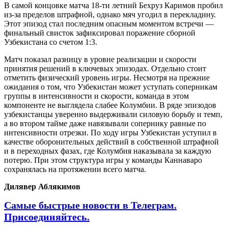
В самой концовке матча 18-ти летний Бехруз Каримов пробил
из-за пределов штрафной, однако мяч угодил в перекладину.
Этот эпизод стал последним опасным моментом встречи —
финальный свисток зафиксировал поражение сборной
Узбекистана со счетом 1:3.
Матч показал разницу в уровне реализации и скорости
принятия решений в ключевых эпизодах. Отдельно стоит
отметить физический уровень игры. Несмотря на прежние
ожидания о том, что Узбекистан может уступать соперникам
группы в интенсивности и скорости, команда в этом
компоненте не выглядела слабее Колумбии. В ряде эпизодов
узбекистанцы уверенно выдерживали силовую борьбу и темп,
а во втором тайме даже навязывали сопернику равные по
интенсивности отрезки. По ходу игры Узбекистан уступил в
качестве оборонительных действий в собственной штрафной
и в переходных фазах, где Колумбия наказывала за каждую
потерю. При этом структура игры у команды Каннаваро
сохранялась на протяжении всего матча.
Дилявер Аблякимов
Самые быстрые новости в Телеграм.
Присоединяйтесь.