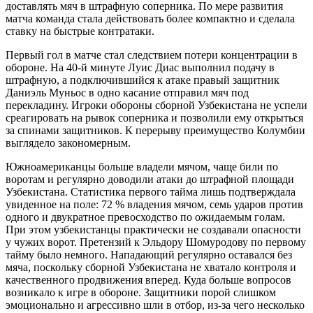
доставлять мяч в штрафную соперника. По мере развития
матча команда стала действовать более компактно и сделала
ставку на быстрые контратаки.
Первый гол в матче стал следствием потери концентрации в
обороне. На 40-й минуте Луис Диас выполнил подачу в
штрафную, а подключившийся к атаке правый защитник
Даниэль Муньос в одно касание отправил мяч под
перекладину. Игроки обороны сборной Узбекистана не успели
среагировать на рывок соперника и позволили ему открыться
за спинами защитников. К перерыву преимущество Колумбии
выглядело закономерным.
Южноамериканцы больше владели мячом, чаще били по
воротам и регулярно доводили атаки до штрафной площади
Узбекистана. Статистика первого тайма лишь подтверждала
увиденное на поле: 72 % владения мячом, семь ударов против
одного и двукратное превосходство по ожидаемым голам.
При этом узбекистанцы практически не создавали опасности
у чужих ворот. Претензий к Эльдору Шомуродову по первому
тайму было немного. Нападающий регулярно оставался без
мяча, поскольку сборной Узбекистана не хватало контроля и
качественного продвижения вперед. Куда больше вопросов
возникало к игре в обороне. Защитники порой слишком
эмоционально и агрессивно шли в отбор, из-за чего несколько