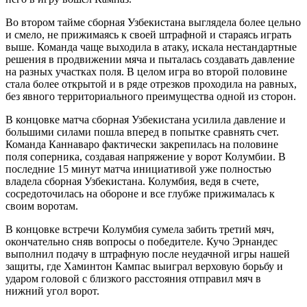
Во втором тайме сборная Узбекистана выглядела более цельно
и смело, не прижимаясь к своей штрафной и стараясь играть
выше. Команда чаще выходила в атаку, искала нестандартные
решения в продвижении мяча и пыталась создавать давление
на разных участках поля. В целом игра во второй половине
стала более открытой и в ряде отрезков проходила на равных,
без явного территориального преимущества одной из сторон.
В концовке матча сборная Узбекистана усилила давление и
большими силами пошла вперед в попытке сравнять счет.
Команда Каннаваро фактически закрепилась на половине
поля соперника, создавая напряжение у ворот Колумбии. В
последние 15 минут матча инициативой уже полностью
владела сборная Узбекистана. Колумбия, ведя в счете,
сосредоточилась на обороне и все глубже прижималась к
своим воротам.
В концовке встречи Колумбия сумела забить третий мяч,
окончательно сняв вопросы о победителе. Кучо Эрнандес
выполнил подачу в штрафную после неудачной игры нашей
защиты, где Хаминтон Кампас выиграл верховую борьбу и
ударом головой с близкого расстояния отправил мяч в
нижний угол ворот.