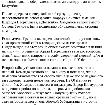
эпизодов едва не обернулись опасными стандартами в пользу
Колумбии.
После перерыва тренерский штаб сразу провел две
перестановки на левом фланге. Фаррух Сайфиев заменил
Шерзода Насруллаева, а Достонбек Хамдамов вышел вместо
Остона Урунова. Была полностью обновлена левая сторона
команды.
Если замена Урунова выглядела логичной — полузащитник,
ярко проявивший себя в товарищеском матче против
Нидерландов, на этот раз не сумел оказать заметного влияния
на игру, — то решение убрать Насруллаева вызвало вопросы.
Левый защитник, напротив, провёл уверенный первый тайм и
не выглядел слабым звеном в составе сборной Узбекистана.
Второй тайм узбекистанцы начали в том же ключе, что и
первый. Команда активно вошла в игру и показала, что не
намерена отказываться от своего плана даже после неудачного
завершения первой половины встречи. На 60-й минуте
Достонбек Хамдамов навесил в штрафную, Элдор Шомуродов
в падении пробил по воротам, а первым на добивании
оказался Аббосбек Файзуллаев. Полузащитник головой
отправил мяч в сетку и не только сравнял счёт — 1:1, но и
стал автором первого гола сборной Узбекистана в истории