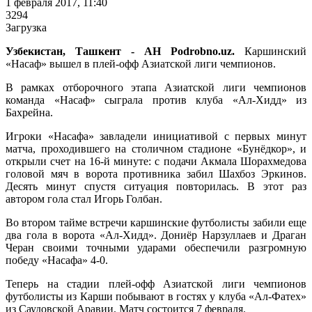
1 февраля 2017, 11:40
3294
Загрузка
Узбекистан, Ташкент - АН Podrobno.uz.
Каршинский
«Насаф» вышел в плей-офф Азиатской лиги чемпионов.
В рамках отборочного этапа Азиатской лиги чемпионов
команда «Насаф» сыграла против клуба «Ал-Хидд» из
Бахрейна.
Игроки «Насафа» завладели инициативой с первых минут
матча, проходившего на столичном стадионе «Бунёдкор», и
открыли счет на 16-й минуте: с подачи Акмала Шорахмедова
головой мяч в ворота противника забил Шахбоз Эркинов.
Десять минут спустя ситуация повторилась. В этот раз
автором гола стал Игорь Голбан.
Во втором тайме встречи каршинские футболисты забили еще
два гола в ворота «Ал-Хидд». Дониёр Нарзуллаев и Драган
Черан своими точными ударами обеспечили разгромную
победу «Насафа» 4-0.
Теперь на стадии плей-офф Азиатской лиги чемпионов
футболисты из Карши побывают в гостях у клуба «Ал-Фатех»
из Саудовской Аравии. Матч состоится 7 февраля.