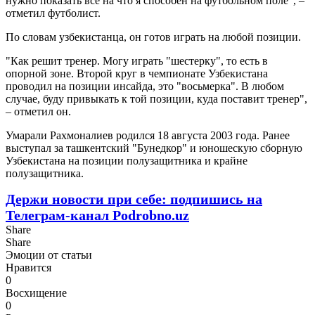
нужно показать все на что я способен на футбольном поле", –
отметил футболист.
По словам узбекистанца, он готов играть на любой позиции.
"Как решит тренер. Могу играть "шестерку", то есть в
опорной зоне. Второй круг в чемпионате Узбекистана
проводил на позиции инсайда, это "восьмерка". В любом
случае, буду привыкать к той позиции, куда поставит тренер",
– отметил он.
Умарали Рахмоналиев родился 18 августа 2003 года. Ранее
выступал за ташкентский "Бунедкор" и юношескую сборную
Узбекистана на позиции полузащитника и крайне
полузащитника.
Держи новости при себе: подпишись на
Телеграм-канал Podrobno.uz
Share
Share
Эмоции от статьи
Нравится
0
Восхищение
0