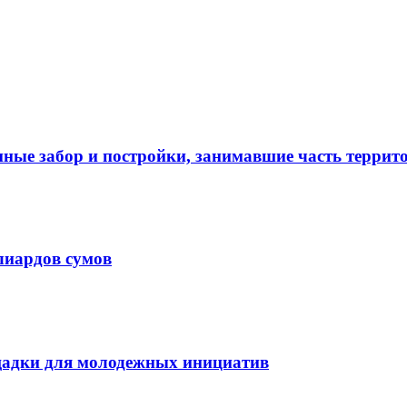
нные забор и постройки, занимавшие часть терри
лиардов сумов
щадки для молодежных инициатив