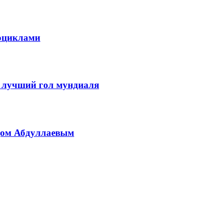
тоциклами
а лучший гол мундиаля
одом Абдуллаевым