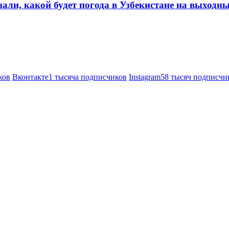
али, какой будет погода в Узбекистане на выходн
ков
Вконтакте
1 тысяча подписчиков
Instagram
58 тысяч подписчи