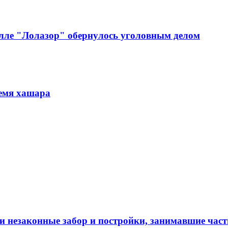
алле "Лолазор" обернулось уголовным делом
ремя хашара
и незаконные забор и постройки, занимавшие час