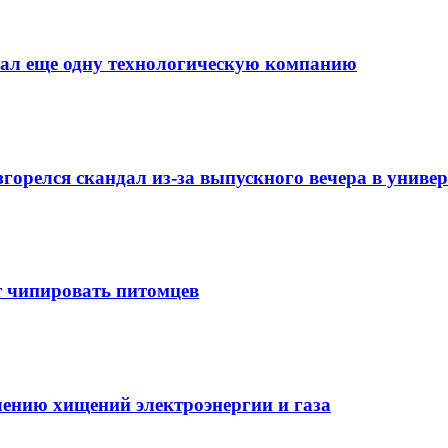
мал еще одну технологическую компанию
орелся скандал из-за выпускного вечера в универ
т чипировать питомцев
ению хищений электроэнергии и газа