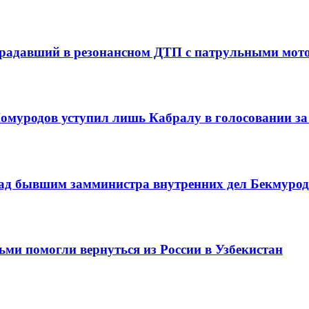
острадавший в резонансном ДТП с патрульными мо
омуродов уступил лишь Кабралу в голосовании з
 над бывшим замминистра внутренних дел Бекмур
тьми помогли вернуться из России в Узбекистан