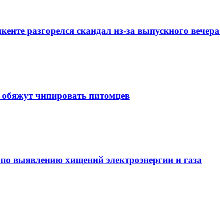
енте разгорелся скандал из-за выпускного вечера
е обяжут чипировать питомцев
по выявлению хищений электроэнергии и газа