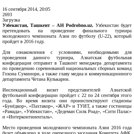
16 сентября 2014, 20:05
2693
Загрузка
Узбекистан, Ташкент – АН Podrobno.uz.
Узбекистан будет
претендовать на проведение финального турнира
молодежного чемпионата Азии по футболу (U-22), который
пройдет в 2016 году.
Для ознакомления с условиями, необходимыми для
проведения данного турнира, Азиатская футбольная
конфедерация отправит в Ташкент менеджера департамента
по проведению соревнований национальных сборных команд
Гохона Суминори, а также главу медиа и коммуникационного
департамента Четана Кулькарни.
Инспекционный визит представителей Азиатской
футбольной конфедерации пройдет с 22 по 24 сентября этого
года. Во время визита они проинспектируют стадионы
«Бунёдкор», «Пахтакор», «ЖАР» и ТУИТ, а также гостиницы
«Рамада», «Узбекистан», «Дедеман Силк Роад», «Сити Палас»
и «Интерконтиненталь».
Место проведения молодежного чемпионата Азии 2016 года
будет объявлено в ходе очередного заседания Комитета АФК,