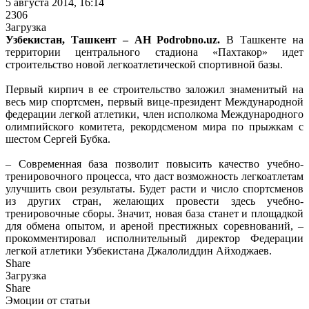
5 августа 2014, 16:14
2306
Загрузка
Узбекистан, Ташкент – АН Podrobno.uz.
В Ташкенте на
территории центрального стадиона «Пахтакор» идет
строительство новой легкоатлетической спортивной базы.
Первый кирпич в ее строительство заложил знаменитый на
весь мир спортсмен, первый вице-президент Международной
федерации легкой атлетики, член исполкома Международного
олимпийского комитета, рекордсменом мира по прыжкам с
шестом Сергей Бубка.
– Современная база позволит повысить качество учебно-
тренировочного процесса, что даст возможность легкоатлетам
улучшить свои результаты. Будет расти и число спортсменов
из других стран, желающих провести здесь учебно-
тренировочные сборы. Значит, новая база станет и площадкой
для обмена опытом, и ареной престижных соревнований, –
прокомментировал исполнительный директор Федерации
легкой атлетики Узбекистана Джалолиддин Айходжаев.
Share
Загрузка
Share
Эмоции от статьи