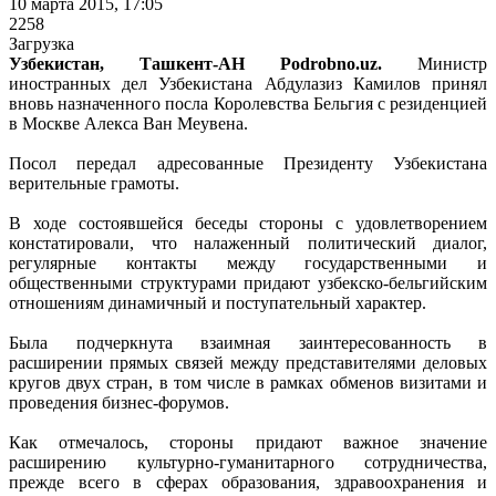
10 марта 2015, 17:05
2258
Загрузка
Узбекистан, Ташкент-АН Podrobno.uz.
Министр
иностранных дел Узбекистана Абдулазиз Камилов принял
вновь назначенного посла Королевства Бельгия с резиденцией
в Москве Алекса Ван Меувена.
Посол передал адресованные Президенту Узбекистана
верительные грамоты.
В ходе состоявшейся беседы стороны с удовлетворением
констатировали, что налаженный политический диалог,
регулярные контакты между государственными и
общественными структурами придают узбекско-бельгийским
отношениям динамичный и поступательный характер.
Была подчеркнута взаимная заинтересованность в
расширении прямых связей между представителями деловых
кругов двух стран, в том числе в рамках обменов визитами и
проведения бизнес-форумов.
Как отмечалось, стороны придают важное значение
расширению культурно-гуманитарного сотрудничества,
прежде всего в сферах образования, здравоохранения и