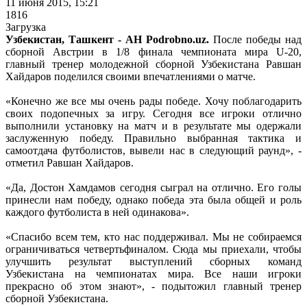
11 июня 2015, 15:21
1816
Загрузка
Узбекистан, Ташкент - АН Podrobno.uz.
После победы над
сборной Австрии в 1/8 финала чемпионата мира U-20,
главный тренер молодежной сборной Узбекистана Равшан
Хайдаров поделился своими впечатлениями о матче.
«Конечно же все мы очень рады победе. Хочу поблагодарить
своих подопечных за игру. Сегодня все игроки отлично
выполнили установку на матч и в результате мы одержали
заслуженную победу. Правильно выбранная тактика и
самоотдача футболистов, вывели нас в следующий раунд», -
отметил Равшан Хайдаров.
«Да, Достон Хамдамов сегодня сыграл на отлично. Его голы
принесли нам победу, однако победа эта была общей и роль
каждого футболиста в ней одинакова».
«Спасибо всем тем, кто нас поддерживал. Мы не собираемся
ограничиваться четвертьфиналом. Сюда мы приехали, чтобы
улучшить результат выступлений сборных команд
Узбекистана на чемпионатах мира. Все наши игроки
прекрасно об этом знают», - подытожил главный тренер
сборной Узбекистана.