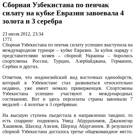
Сборная Узбекистана по пенчак
силату на кубке Евразии завоевала 4
золота и 3 серебра
23 июля 2012, 23:34
1771
Сборная Узбекистана по пенчак силату успешно выступила на
международном турнире – кубке Евразии. За кубок наряду с
представителями хозяев – сборной Украины – боролись
спортсмены России, Турции, Азербайджана, Германии,
Сербии и других.
Отметим, что индонезийский вид восточных единоборств,
который в Узбекистане стал развиваться относительно
недавно, уже имеет немало приверженцев. Спортсмены
Узбекистана успешно участвуют в международных
состязаниях. Вот и здесь персилаты страны завоевали 7
медалей – 4 золотые и 3 серебряные.
На высшую ступень пьедестала в направлении тандинг, то
есть спарринг поднялись Умид Абдурахимов, Джахонгир
Хашимов, Шахзод Азизов, Шерзод Абдуганиев. В результате
сборной Узбекистана досталось третье общекомандное место.