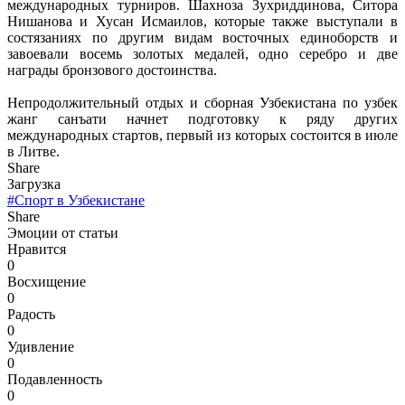
международных турниров. Шахноза Зухриддинова, Ситора
Нишанова и Хусан Исмаилов, которые также выступали в
состязаниях по другим видам восточных единоборств и
завоевали восемь золотых медалей, одно серебро и две
награды бронзового достоинства.
Непродолжительный отдых и сборная Узбекистана по узбек
жанг санъати начнет подготовку к ряду других
международных стартов, первый из которых состоится в июле
в Литве.
Share
Загрузка
#Спорт в Узбекистане
Share
Эмоции от статьи
Нравится
0
Восхищение
0
Радость
0
Удивление
0
Подавленность
0