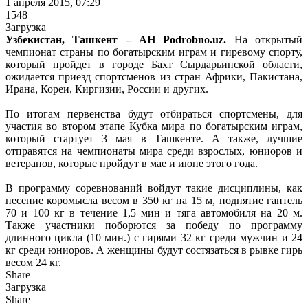
1 апреля 2015, 07:29
1548
Загрузка
Узбекистан, Ташкент – АН Podrobno.uz.
На открытый
чемпионат страны по богатырским играм и гиревому спорту,
который пройдет в городе Бахт Сырдарьинской области,
ожидается приезд спортсменов из стран Африки, Пакистана,
Ирана, Кореи, Киргизии, России и других.
По итогам первенства будут отбираться спортсмены, для
участия во втором этапе Кубка мира по богатырским играм,
который стартует 3 мая в Ташкенте. А также, лучшие
отправятся на чемпионаты мира среди взрослых, юниоров и
ветеранов, которые пройдут в мае и июне этого года.
В программу соревнований войдут такие дисциплины, как
несение коромысла весом в 350 кг на 15 м, поднятие гантель
70 и 100 кг в течение 1,5 мин и тяга автомобиля на 20 м.
Также участники поборются за победу по программу
длинного цикла (10 мин.) с гирями 32 кг среди мужчин и 24
кг среди юниоров. А женщины будут состязаться в рывке гирь
весом 24 кг.
Share
Загрузка
Share