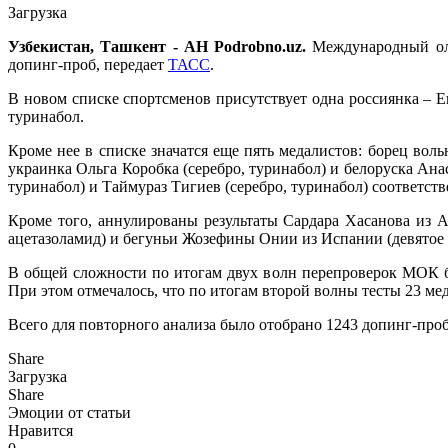
Загрузка
Узбекистан, Ташкент - АН Podrobno.uz.
Международный оли
допинг-проб, передает
ТАСС
.
В новом списке спортсменов присутствует одна россиянка – Е
туринабол.
Кроме нее в списке значатся еще пять медалистов: борец вол
украинка Ольга Коробка (серебро, туринабол) и белоруска Ана
туринабол) и Таймураз Тигиев (серебро, туринабол) соответств
Кроме того, аннулированы результаты Сардара Хасанова из Аз
ацетазоламид) и бегуньи Жозефины Онии из Испании (девятое 
В общей сложности по итогам двух волн перепроверок МОК б
При этом отмечалось, что по итогам второй волны тесты 23 ме
Всего для повторного анализа было отобрано 1243 допинг-проб
Share
Загрузка
Share
Эмоции от статьи
Нравится