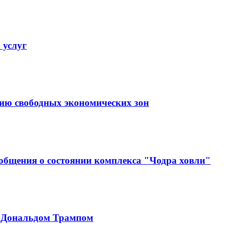
 услуг
тию свободных экономических зон
ообщения о состоянии комплекса "Чодра ховли"
с Дональдом Трампом