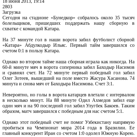
18 июня 2013, 19:14
2803
Загрузка
Сегодня на стадионе «Бунедкор» собралось около 35 тысяч
болельщиков, пришедших поддержать нашу сборную в
схватке с командой Катара.
На 37 минуте гол в наши ворота забил футболист сборной
«Катара» Абдулкодыр Ильяс. Первый тайм завершился со
счетом 0:1 в пользу Катара.
Однако во втором тайме наша сборная играла как никогда. На
60-й минуте мяч в ворота соперника забил Баходыр Насимов
и сравнял счет. На 72 минуте первый победный гол забил
Олег Зотеев, вышедший на поле вместо Жасура Хасанова. 74
минута и снова мяч от Баходыра Насимова. Счет 3:1.
Невероятно, но голы в ворота катарцев влетали с интервалом
в несколько минут. На 88 минуте Одил Ахмедов забил еще
один мяч и на 90 последний гол забил Улугбек Бакоев. Таким
образом, матч завершился с победным для нас счетом 5:1.
Однако этот победный счет не помог Узбекистану напрямую
пробиться на Чемпионат мира 2014 года в Бразилии. Ее
главный конкурент Иран со счетом 1:0 одолел Южную Корею.