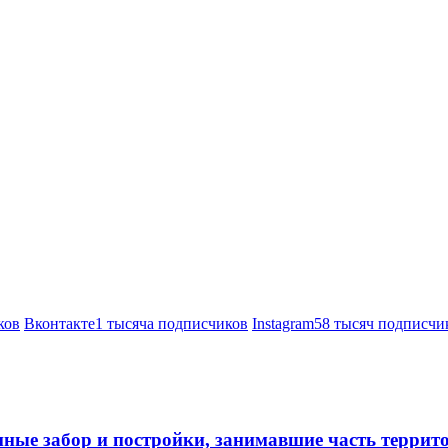
ков
Вконтакте
1 тысяча подписчиков
Instagram
58 тысяч подписчи
нные забор и постройки, занимавшие часть терри