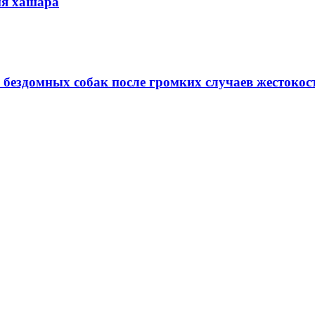
мя хашара
 бездомных собак после громких случаев жестокос