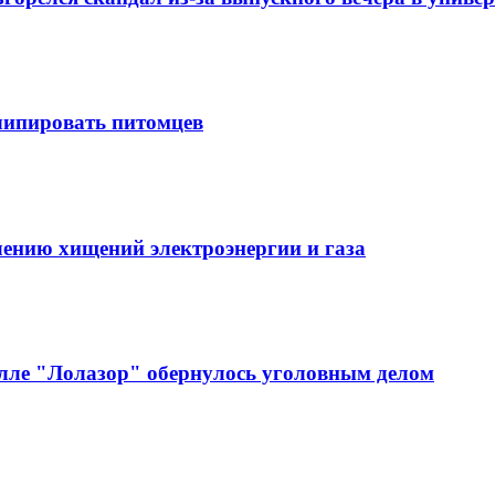
 чипировать питомцев
ению хищений электроэнергии и газа
алле "Лолазор" обернулось уголовным делом