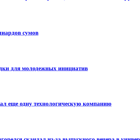
лиардов сумов
дки для молодежных инициатив
мал еще одну технологическую компанию
орелся скандал из-за выпускного вечера в универ