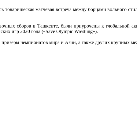
сь товарищеская матчевая встреча между борцами вольного сти
вочных сборов в Ташкенте, были приурочены к глобальной а
их игр 2020 года («Save Olympic Wrestling»).
, призеры чемпионатов мира и Азии, а также других крупных м