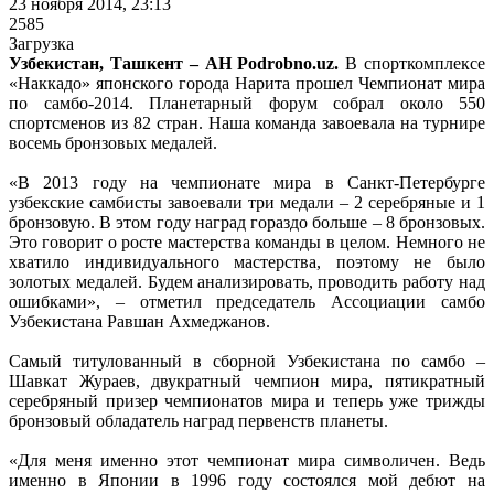
23 ноября 2014, 23:13
2585
Загрузка
Узбекистан, Ташкент – АН Podrobno.uz.
В спорткомплексе
«Наккадо» японского города Нарита прошел Чемпионат мира
по самбо-2014. Планетарный форум собрал около 550
спортсменов из 82 стран. Наша команда завоевала на турнире
восемь бронзовых медалей.
«В 2013 году на чемпионате мира в Санкт-Петербурге
узбекские самбисты завоевали три медали – 2 серебряные и 1
бронзовую. В этом году наград гораздо больше – 8 бронзовых.
Это говорит о росте мастерства команды в целом. Немного не
хватило индивидуального мастерства, поэтому не было
золотых медалей. Будем анализировать, проводить работу над
ошибками», – отметил председатель Ассоциации самбо
Узбекистана Равшан Ахмеджанов.
Самый титулованный в сборной Узбекистана по самбо –
Шавкат Жураев, двукратный чемпион мира, пятикратный
серебряный призер чемпионатов мира и теперь уже трижды
бронзовый обладатель наград первенств планеты.
«Для меня именно этот чемпионат мира символичен. Ведь
именно в Японии в 1996 году состоялся мой дебют на