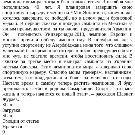
чемпионатах мира, тогда я был только пятым. 3 октября мне
исполнилось 40 лет. Я планировал завершить свою
спортивную карьеру именно на ЧМ в Японии, и, конечно же,
хотелось завершить ее победой, но в целом рад и бронзовой
медали. В первой схватке я победил самбиста из Мексики за
явным преимуществом, затем одолел представителя Армении.
Он – победитель Универсиады-2013, чемпион Европы и
многие прочили победу именно ему. В полуфинале же я
уступил спортсмену из Азербайджана из-за того, что слишком
маленький был временной интервал после предыдущего боя и
мне чуть не хватило времени, чтобы восстановить силы. В
схватке за третье место я выиграл самбиста из Украины
чистым броском. Этим чемпионатом мира я завершаю свою
спортивную карьеру. Спасибо моим тренерам, наставникам,
всем тем, кто поддерживал и болел за меня все эти годы.
Настало время и самому теперь растить чемпионов. Я буду
преподавать самбо в родном Самарканде. Спорт – это моя
жизнь и теперь начнется ее новый этап», – рассказал Шавкат
Жураев.
Share
Загрузка
Share
Эмоции от статьи
Нравится
0