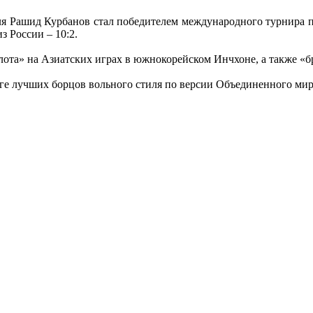
я Рашид Курбанов стал победителем международного турнира по 
з России – 10:2.
лота» на Азиатских играх в южнокорейском Инчхоне, а также «б
инге лучших борцов вольного стиля по версии Объединенного м