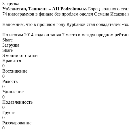
Загрузка
Узбекистан, Ташкент – АН Podrobno.uz.
Борец вольного стил
74 килограммов в финале без проблем одолел Османа Исакова и
Напомним, что в прошлом году Курбанов стал обладателем «зо
По итогам 2014 года он занял 7 место в международном рейт
Share
Загрузка
Share
Эмоции от статьи
Нравится
0
Восхищение
0
Радость
0
Удивление
0
Подавленность
0
Грусть
0
Разочарование
0