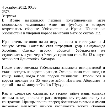
4 октября 2012, 00:33
2378
Загрузка
В Иране завершился первый полуфинальный матч
юношеского чемпионата Азии по футболу, в котором
встречались сборные Узбекистана и Ирана. Юноши из
Узбекистана в упорной борьбе выиграли матч со счетом 3:2.
Иран очень активно начал игру и повел в счете уже на 4
минуте матча. Голевым стал штрафной удар Сейдмажида
Хосейни. Однако игроки сборной Узбекистана не
стушевались и уже через 9 минут сравняли счет. На 13 минуте
отличился Донстонбек Хамадов.
После этого команда Узбекистана завладела инициативой и
стала наседать на ворота иранцев. Это принесло свои плоды в
конце тайма, когда Иран подсел физически. Второй гол в
ворота иранцев на 35 минуте забил Изаттила Абдуллаев, а
третий – на 42 минуте Отабек Шукуров.
Как и следовало ожидать, во втором тайме наша команда
отошла назад и стала играть осторожнее, сделав ставку на
контратаки. Иранцы пошли вперед большими силами и имели
несколько неплохих шансов распечатать ворота сборной