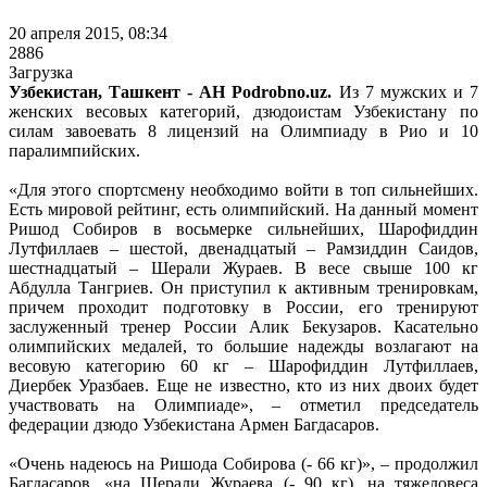
20 апреля 2015, 08:34
2886
Загрузка
Узбекистан, Ташкент - АН Podrobno.uz.
Из 7 мужских и 7
женских весовых категорий, дзюдоистам Узбекистану по
силам завоевать 8 лицензий на Олимпиаду в Рио и 10
паралимпийских.
«Для этого спортсмену необходимо войти в топ сильнейших.
Есть мировой рейтинг, есть олимпийский. На данный момент
Ришод Собиров в восьмерке сильнейших, Шарофиддин
Лутфиллаев – шестой, двенадцатый – Рамзиддин Саидов,
шестнадцатый – Шерали Жураев. В весе свыше 100 кг
Абдулла Тангриев. Он приступил к активным тренировкам,
причем проходит подготовку в России, его тренируют
заслуженный тренер России Алик Бекузаров. Касательно
олимпийских медалей, то большие надежды возлагают на
весовую категорию 60 кг – Шарофиддин Лутфиллаев,
Диербек Уразбаев. Еще не известно, кто из них двоих будет
участвовать на Олимпиаде», – отметил председатель
федерации дзюдо Узбекистана Армен Багдасаров.
«Очень надеюсь на Ришода Собирова (- 66 кг)», – продолжил
Багдасаров, «на Шерали Жураева (- 90 кг), на тяжеловеса