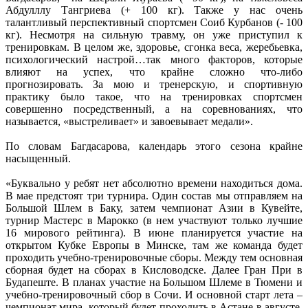
Абдулллу Тангриева (+ 100 кг). Также у нас очень
талантливый перспективный спортсмен Соиб Курбанов (- 100
кг). Несмотря на сильную травму, он уже приступил к
тренировкам. В целом же, здоровье, сгонка веса, жеребьевка,
психологический настрой…так много факторов, которые
влияют на успех, что крайне сложно что-либо
прогнозировать. За мою и тренерскую, и спортивную
практику было такое, что на тренировках спортсмен
совершенно посредственный, а на соревнованиях, что
называется, «выстреливает» и завоевывает медали».
По словам Багдасарова, календарь этого сезона крайне
насыщенный.
«Буквально у ребят нет абсолютно времени находиться дома.
В мае предстоят три турнира. Один состав мы отправляем на
Большой Шлем в Баку, затем чемпионат Азии в Кувейте,
турнир Мастерс в Марокко (в нем участвуют только лучшие
16 мирового рейтинга). В июне планируется участие на
открытом Кубке Европы в Минске, там же команда будет
проходить учебно-тренировочные сборы. Между тем основная
сборная будет на сборах в Кисловодске. Далее Гран При в
Будапеште. В планах участие на Большом Шлеме в Тюмени и
учебно-тренировочный сбор в Сочи. И основной старт лета –
чемпионат мира, который будет проходить в Астане в августе.