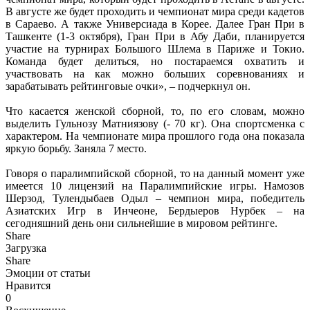
В августе же будет проходить и чемпионат мира среди кадетов
в Сараево. А также Универсиада в Корее. Далее Гран При в
Ташкенте (1-3 октября), Гран При в Абу Даби, планируется
участие на турнирах Большого Шлема в Париже и Токио.
Команда будет делиться, но постараемся охватить и
участвовать на как можно больших соревнованиях и
зарабатывать рейтинговые очки», – подчеркнул он.
Что касается женской сборной, то, по его словам, можно
выделить Гульнозу Матниязову (- 70 кг). Она спортсменка с
характером. На чемпионате мира прошлого года она показала
яркую борьбу. Заняла 7 место.
Говоря о паралимпийской сборной, то на данный момент уже
имеется 10 лицензий на Паралимпийские игры. Намозов
Шерзод, Тулендыбаев Одыл – чемпион мира, победитель
Азиатских Игр в Инчеоне, Бердыеров Нурбек – на
сегодняшний день они сильнейшие в мировом рейтинге.
Share
Загрузка
Share
Эмоции от статьи
Нравится
0