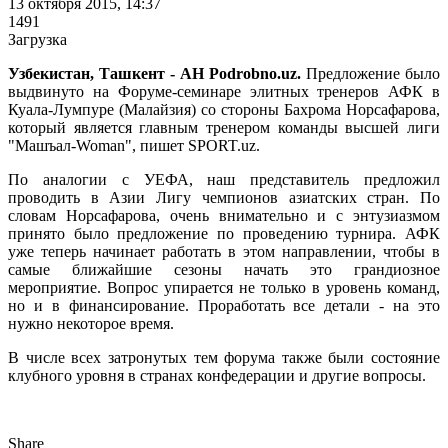
13 октября 2015, 14:37
1491
Загрузка
Узбекистан, Ташкент - АН Podrobno.uz.
Предложение было
выдвинуто на Форуме-семинаре элитных тренеров АФК в
Куала-Лумпуре (Малайзия) со стороны Бахрома Норсафарова,
который является главным тренером команды высшей лиги
"Машъал-Woman", пишет SPORT.uz.
По аналогии с УЕФА, наш представитель предложил
проводить в Азии Лигу чемпионов азиатских стран. По
словам Норсафарова, очень внимательно и с энтузиазмом
принято было предложение по проведению турнира. АФК
уже теперь начинает работать в этом направлении, чтобы в
самые ближайшие сезоны начать это грандиозное
мероприятие. Вопрос упирается не только в уровень команд,
но и в финансирование. Проработать все детали - на это
нужно некоторое время.
В числе всех затронутых тем форума также были состояние
клубного уровня в странах конфедерации и другие вопросы.
Share